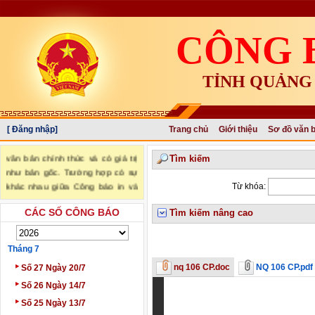
CÔNG 
TỈNH QUẢNG
[ Đăng nhập]
Trang chủ
Giới thiệu
Sơ đồ văn 
"Văn bản đăng trên Công báo là
văn bản chính thức và có giá trị
Tìm kiếm
như bản gốc. Trường hợp có sự
khác nhau giữa Công báo in và
Từ khóa:
Công báo điện tử thì sử dụng
CÁC SỐ CÔNG BÁO
Tìm kiếm nâng cao
Công báo in làm căn cứ chính
thức." (trích Nghị định số
34/2016/NĐ-CP ngày 14/05/2016
Tháng 7
của Chính phủ)
‣
nq 106 CP.doc
NQ 106 CP.pdf
Số 27 Ngày 20/7
‣
Số 26 Ngày 14/7
‣
Số 25 Ngày 13/7