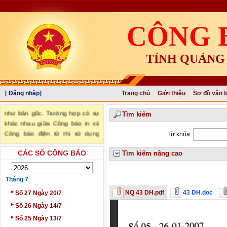
CÔNG 
TỈNH QUẢNG
"Văn bản đăng trên Công báo là
[ Đăng nhập]
Trang chủ
Giới thiệu
Sơ đồ văn 
văn bản chính thức và có giá trị
như bản gốc. Trường hợp có sự
Tìm kiếm
khác nhau giữa Công báo in và
Công báo điện tử thì sử dụng
Từ khóa:
Công báo in làm căn cứ chính
thức." (trích Nghị định số
CÁC SỐ CÔNG BÁO
Tìm kiếm nâng cao
34/2016/NĐ-CP ngày 14/05/2016
của Chính phủ)
Tháng 7
‣
NQ 43 DH.pdf
43 DH.doc
Số 27 Ngày 20/7
‣
Số 26 Ngày 14/7
‣
Số 25 Ngày 13/7