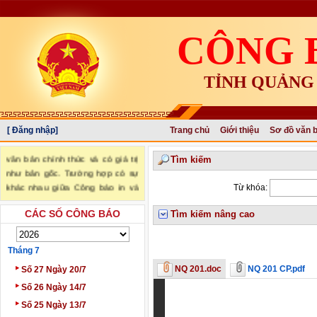
CÔNG 
TỈNH QUẢNG
[ Đăng nhập]
Trang chủ
Giới thiệu
Sơ đồ văn 
"Văn bản đăng trên Công báo là
văn bản chính thức và có giá trị
Tìm kiếm
như bản gốc. Trường hợp có sự
khác nhau giữa Công báo in và
Từ khóa:
Công báo điện tử thì sử dụng
CÁC SỐ CÔNG BÁO
Công báo in làm căn cứ chính
Tìm kiếm nâng cao
thức." (trích Nghị định số
34/2016/NĐ-CP ngày 14/05/2016
Tháng 7
của Chính phủ)
‣
NQ 201.doc
NQ 201 CP.pdf
Số 27 Ngày 20/7
‣
Số 26 Ngày 14/7
‣
Số 25 Ngày 13/7