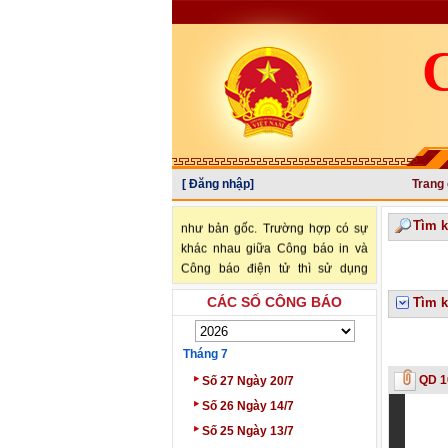
[ Đăng nhập]
Trang
"Văn bản đăng trên Công báo là
văn bản chính thức và có giá trị
như bản gốc. Trường hợp có sự
Tìm 
khác nhau giữa Công báo in và
Công báo điện tử thì sử dụng
Công báo in làm căn cứ chính
CÁC SỐ CÔNG BÁO
Tìm k
thức." (trích Nghị định số
34/2016/NĐ-CP ngày 14/05/2016
của Chính phủ)
Tháng 7
‣
QD 1
Số 27 Ngày 20/7
‣
Số 26 Ngày 14/7
‣
Số 25 Ngày 13/7