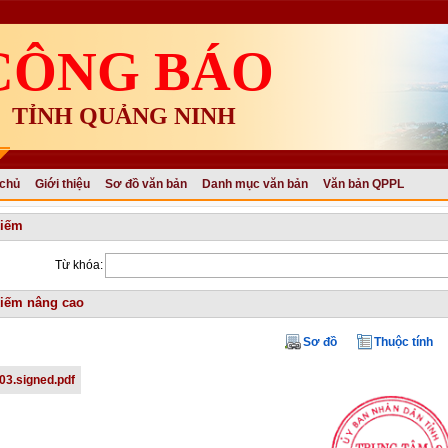
CÔNG BÁO
TỈNH QUẢNG NINH
 chủ
Giới thiệu
Sơ đồ văn bản
Danh mục văn bản
Văn bản QPPL
kiếm
Từ khóa:
iếm nâng cao
Sơ đồ
Thuộc tính
03.signed.pdf