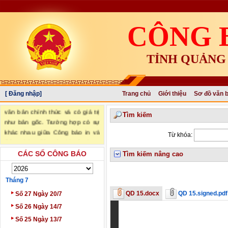
CÔNG 
TỈNH QUẢNG
[ Đăng nhập]
Trang chủ
Giới thiệu
Sơ đồ văn 
"Văn bản đăng trên Công báo là
văn bản chính thức và có giá trị
Tìm kiếm
như bản gốc. Trường hợp có sự
khác nhau giữa Công báo in và
Từ khóa:
Công báo điện tử thì sử dụng
Công báo in làm căn cứ chính
CÁC SỐ CÔNG BÁO
Tìm kiếm nâng cao
thức." (trích Nghị định số
34/2016/NĐ-CP ngày 14/05/2016
Tháng 7
của Chính phủ)
‣
QD 15.docx
QD 15.signed.pdf
Số 27 Ngày 20/7
‣
Số 26 Ngày 14/7
‣
Số 25 Ngày 13/7