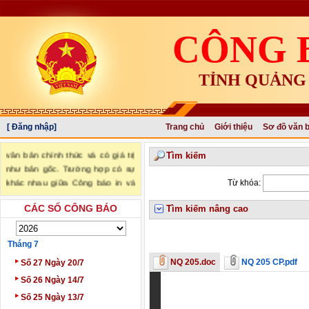
CÔNG 
TỈNH QUẢNG
[ Đăng nhập]
Trang chủ
Giới thiệu
Sơ đồ văn 
"Văn bản đăng trên Công báo là
văn bản chính thức và có giá trị
Tìm kiếm
như bản gốc. Trường hợp có sự
khác nhau giữa Công báo in và
Từ khóa:
Công báo điện tử thì sử dụng
CÁC SỐ CÔNG BÁO
Công báo in làm căn cứ chính
Tìm kiếm nâng cao
thức." (trích Nghị định số
34/2016/NĐ-CP ngày 14/05/2016
Tháng 7
của Chính phủ)
‣
NQ 205.doc
NQ 205 CP.pdf
Số 27 Ngày 20/7
‣
Số 26 Ngày 14/7
‣
Số 25 Ngày 13/7