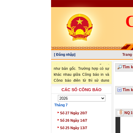
[ Đăng nhập]
Trang
"Văn bản đăng trên Công báo là
văn bản chính thức và có giá trị
Tìm 
như bản gốc. Trường hợp có sự
khác nhau giữa Công báo in và
Công báo điện tử thì sử dụng
Công báo in làm căn cứ chính
CÁC SỐ CÔNG BÁO
Tìm k
thức." (trích Nghị định số
34/2016/NĐ-CP ngày 14/05/2016
của Chính phủ)
Tháng 7
‣
NQ 1
Số 27 Ngày 20/7
‣
Số 26 Ngày 14/7
‣
Số 25 Ngày 13/7