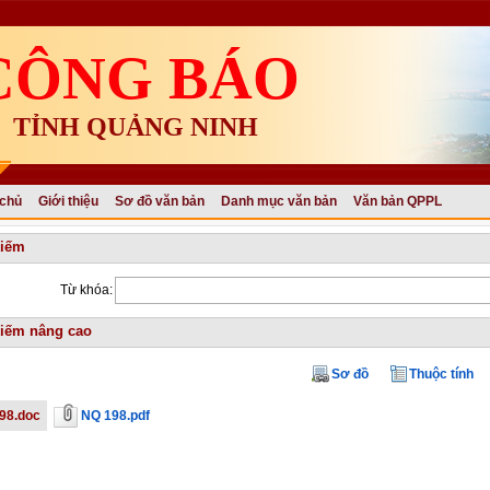
CÔNG BÁO
TỈNH QUẢNG NINH
 chủ
Giới thiệu
Sơ đồ văn bản
Danh mục văn bản
Văn bản QPPL
kiếm
Từ khóa:
iếm nâng cao
Sơ đồ
Thuộc tính
98.doc
NQ 198.pdf