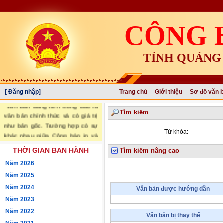
CÔNG 
TỈNH QUẢNG
[ Đăng nhập]
Trang chủ
Giới thiệu
Sơ đồ văn 
"Văn bản đăng trên Công báo là
Tìm kiếm
văn bản chính thức và có giá trị
như bản gốc. Trường hợp có sự
Từ khóa:
khác nhau giữa Công báo in và
Công báo điện tử thì sử dụng
THỜI GIAN BAN HÀNH
Tìm kiếm nâng cao
Công báo in làm căn cứ chính
Năm 2026
thức." (trích Nghị định số
34/2016/NĐ-CP ngày 14/05/2016
Năm 2025
của Chính phủ)
Năm 2024
Văn bản được hướng dẫn
Năm 2023
Năm 2022
Văn bản bị thay thế