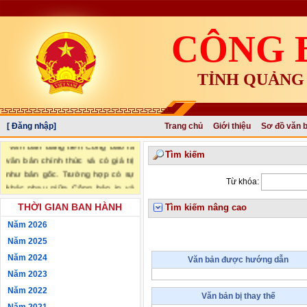
CÔNG 
TỈNH QUẢNG
[ Đăng nhập]
Trang chủ
Giới thiệu
Sơ đồ văn 
"Văn bản đăng trên Công báo là
Tìm kiếm
văn bản chính thức và có giá trị
như bản gốc. Trường hợp có sự
Từ khóa:
khác nhau giữa Công báo in và
Công báo điện tử thì sử dụng
THỜI GIAN BAN HÀNH
Tìm kiếm nâng cao
Công báo in làm căn cứ chính
Năm 2026
thức." (trích Nghị định số
34/2016/NĐ-CP ngày 14/05/2016
Năm 2025
của Chính phủ)
Năm 2024
Văn bản được hướng dẫn
Năm 2023
Năm 2022
Văn bản bị thay thế