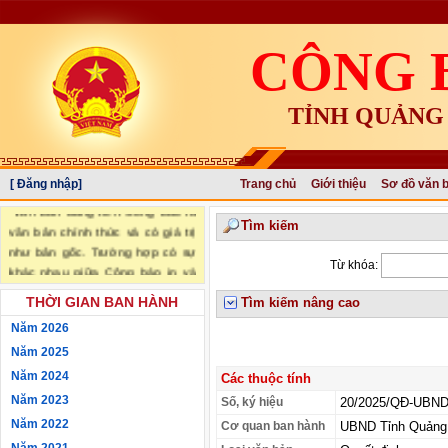
CÔNG 
TỈNH QUẢNG
[ Đăng nhập]
Trang chủ
Giới thiệu
Sơ đồ văn 
"Văn bản đăng trên Công báo là
Tìm kiếm
văn bản chính thức và có giá trị
như bản gốc. Trường hợp có sự
Từ khóa:
khác nhau giữa Công báo in và
Công báo điện tử thì sử dụng
THỜI GIAN BAN HÀNH
Tìm kiếm nâng cao
Công báo in làm căn cứ chính
Năm 2026
thức." (trích Nghị định số
34/2016/NĐ-CP ngày 14/05/2016
Năm 2025
của Chính phủ)
Năm 2024
Các thuộc tính
Năm 2023
Số, ký hiệu
20/2025/QĐ-UBN
Năm 2022
Cơ quan ban hành
UBND Tỉnh Quảng