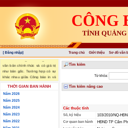
CÔNG 
TỈNH QUẢNG
[ Đăng nhập]
Trang chủ
Giới thiệu
Sơ đồ văn 
"Văn bản đăng trên Công báo là
Tìm kiếm
văn bản chính thức và có giá trị
như bản gốc. Trường hợp có sự
Từ khóa:
khác nhau giữa Công báo in và
Công báo điện tử thì sử dụng
THỜI GIAN BAN HÀNH
Tìm kiếm nâng cao
Công báo in làm căn cứ chính
thức." (trích Nghị định số
Năm 2026
34/2016/NĐ-CP ngày 14/05/2016
Năm 2025
của Chính phủ)
Năm 2024
Các thuộc tính
Năm 2023
Số, ký hiệu
103/2010/NQ-HĐ
Năm 2022
Cơ quan ban hành
HĐND TP Cẩm Ph