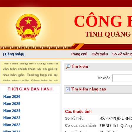
CÔNG 
TỈNH QUẢNG
[ Đăng nhập]
Trang chủ
Giới thiệu
Sơ đồ văn 
"Văn bản đăng trên Công báo là
Tìm kiếm
văn bản chính thức và có giá trị
như bản gốc. Trường hợp có sự
Từ khóa:
khác nhau giữa Công báo in và
Công báo điện tử thì sử dụng
THỜI GIAN BAN HÀNH
Tìm kiếm nâng cao
Công báo in làm căn cứ chính
Năm 2026
thức." (trích Nghị định số
34/2016/NĐ-CP ngày 14/05/2016
Năm 2025
của Chính phủ)
Năm 2024
Các thuộc tính
Năm 2023
Số, ký hiệu
42/2024/QĐ-UBN
Năm 2022
Cơ quan ban hành
UBND Tỉnh Quảng