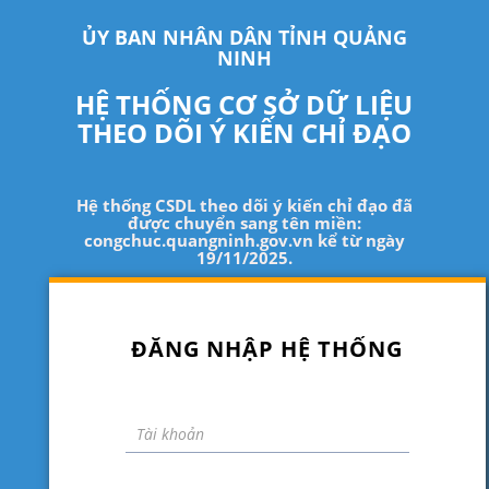
ỦY BAN NHÂN DÂN TỈNH QUẢNG
NINH
HỆ THỐNG CƠ SỞ DỮ LIỆU
THEO DÕI Ý KIẾN CHỈ ĐẠO
Hệ thống CSDL theo dõi ý kiến chỉ đạo đã
được chuyển sang tên miền:
congchuc.quangninh.gov.vn kể từ ngày
19/11/2025.
ĐĂNG NHẬP HỆ THỐNG