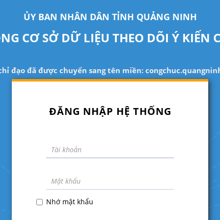
ỦY BAN NHÂN DÂN TỈNH QUẢNG NINH
NG CƠ SỞ DỮ LIỆU THEO DÕI Ý KIẾN 
 chỉ đạo đã được chuyển sang tên miền: congchuc.quangninh
ĐĂNG NHẬP HỆ THỐNG
Nhớ mật khẩu