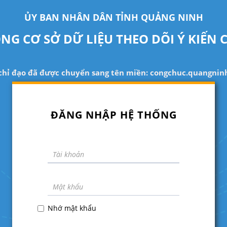
ỦY BAN NHÂN DÂN TỈNH QUẢNG NINH
NG CƠ SỞ DỮ LIỆU THEO DÕI Ý KIẾN 
 chỉ đạo đã được chuyển sang tên miền: congchuc.quangninh
ĐĂNG NHẬP HỆ THỐNG
Nhớ mật khẩu