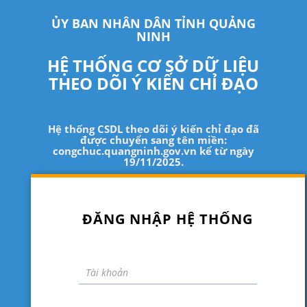
ỦY BAN NHÂN DÂN TỈNH QUẢNG
NINH
HỆ THỐNG CƠ SỞ DỮ LIỆU
THEO DÕI Ý KIẾN CHỈ ĐẠO
Hệ thống CSDL theo dõi ý kiến chỉ đạo đã
được chuyển sang tên miền:
congchuc.quangninh.gov.vn kể từ ngày
19/11/2025.
ĐĂNG NHẬP HỆ THỐNG