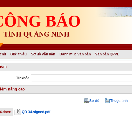
CÔNG BÁO
TỈNH QUẢNG NINH
 chủ
Giới thiệu
Sơ đồ văn bản
Danh mục văn bản
Văn bản QPPL
kiếm
Từ khóa:
iếm nâng cao
Sơ đồ
Thuộc tính
4.docx
QD 34.signed.pdf