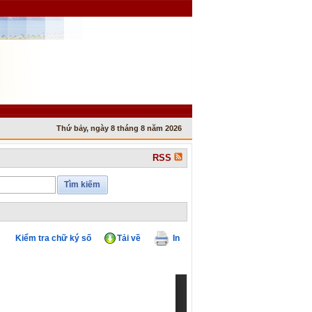
Thứ bảy, ngày 8 tháng 8 năm 2026
RSS
Tìm kiếm
Kiểm tra chữ ký số
Tải về
In