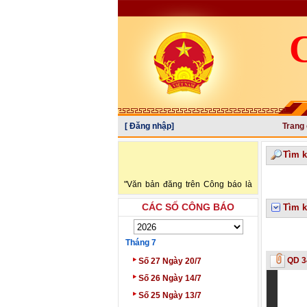
[ Đăng nhập]
Trang
Tìm 
"Văn bản đăng trên Công báo là
văn bản chính thức và có giá trị
CÁC SỐ CÔNG BÁO
Tìm k
như bản gốc. Trường hợp có sự
khác nhau giữa Công báo in và
Công báo điện tử thì sử dụng
Tháng 7
Công báo in làm căn cứ chính
‣
QD 3
Số 27 Ngày 20/7
thức." (trích Nghị định số
‣
34/2016/NĐ-CP ngày 14/05/2016
Số 26 Ngày 14/7
của Chính phủ)
‣
Số 25 Ngày 13/7