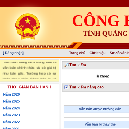
CÔNG 
TỈNH QUẢNG
[ Đăng nhập]
Trang chủ
Giới thiệu
Sơ đồ văn 
"Văn bản đăng trên Công báo là
Tìm kiếm
văn bản chính thức và có giá trị
như bản gốc. Trường hợp có sự
Từ khóa:
khác nhau giữa Công báo in và
Công báo điện tử thì sử dụng
THỜI GIAN BAN HÀNH
Tìm kiếm nâng cao
Công báo in làm căn cứ chính
Năm 2026
thức." (trích Nghị định số
Năm 2025
34/2016/NĐ-CP ngày 14/05/2016
của Chính phủ)
Năm 2024
Văn bản được hướng dẫn
Năm 2023
Năm 2022
Văn bản bị thay thế